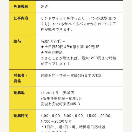
募集職種
製造
仕事内容
サンドウィッチを作ったり、パンの成型(形づ
くり)。いつも食べてるパンが作られていく工
程が勉強できます。
給与
時給1,027円～
★土日祝50円UP★繁忙期100円UP
★学生同時給
できることが増えれば、最大1200円まで時給
がアップします！
対象者・
経験不問・学生～主婦(夫)まで大歓迎
資格
勤務地
パンのトラ 安城店
※安生厚生病院～徒歩5分
安城市安城町東広畔5-3
勤務時間
4:00～9:00、6:00～9:00、15:00～20:00、
17:00～20:00など
＊1日3h、週1日～可。時間曜日応相談