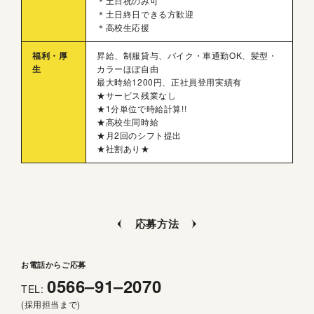
＊土日祝のみ可
＊土日終日できる方歓迎
＊高校生応援
福利・厚
昇給、制服貸与、バイク・車通勤OK、髪型・
生
カラーほぼ自由
最大時給1200円、正社員登用実績有
★サービス残業なし
★1分単位で時給計算!!
★高校生同時給
★月2回のシフト提出
★社割あり★
応募方法
お電話からご応募
0566‒91‒2070
TEL:
(採用担当まで)